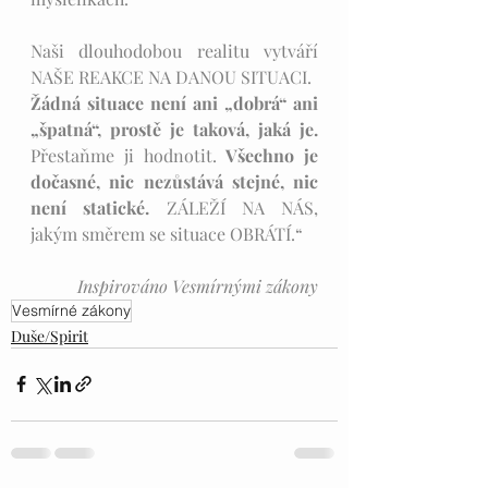
Naši dlouhodobou realitu vytváří 
NAŠE REAKCE NA DANOU SITUACI. 
Žádná situace není ani „dobrá“ ani 
„špatná“, prostě je taková, jaká je.
Přestaňme ji hodnotit. 
Všechno je 
dočasné, nic nezůstává stejné, nic 
není statické.
 ZÁLEŽÍ NA NÁS, 
jakým směrem se situace OBRÁTÍ.“
       Inspirováno Vesmírnými zákony
Vesmírné zákony
Duše/Spirit