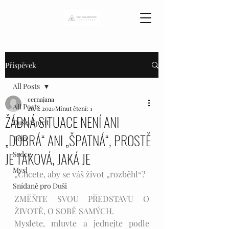
Příspěvek
All Posts
cernajana
All Posts
26. 1. 2021
Minut čtení: 1
ŽÁDNÁ SITUACE NENÍ ANI
Duše/Spirit
„DOBRÁ“ ANI „ŠPATNÁ“, PROSTĚ
Tělo
JE TAKOVÁ, JAKÁ JE
Srdce
Mysl
„Chcete, aby se váš život „rozběhl“? 
Snídaně pro Duši
ZMĚŇTE SVOU PŘEDSTAVU O 
ŽIVOTĚ, O SOBĚ SAMÝCH. 
Myslete, mluvte a jednejte podle 