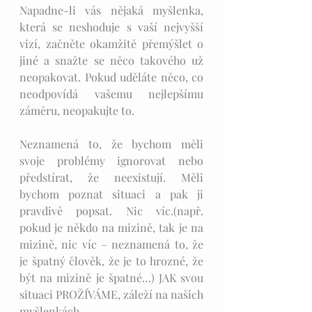
Napadne-li vás nějaká myšlenka, 
která se neshoduje s vaší nejvyšší 
vizí, začněte okamžitě přemýšlet o 
jiné a snažte se něco takového už 
neopakovat. Pokud uděláte něco, co 
neodpovídá vašemu nejlepšímu 
záměru, neopakujte to. 
Neznamená to, že bychom měli 
svoje problémy ignorovat nebo 
předstírat, že neexistují. Měli 
bychom poznat situaci a pak ji 
pravdivě popsat. Nic víc.(např. 
pokud je někdo na mizině, tak je na 
mizině, nic víc – neznamená to, že 
je špatný člověk, že je to hrozné, že 
být na mizině je špatné…) JAK svou 
situaci PROŽÍVÁME, záleží na našich 
myšlenkách. 