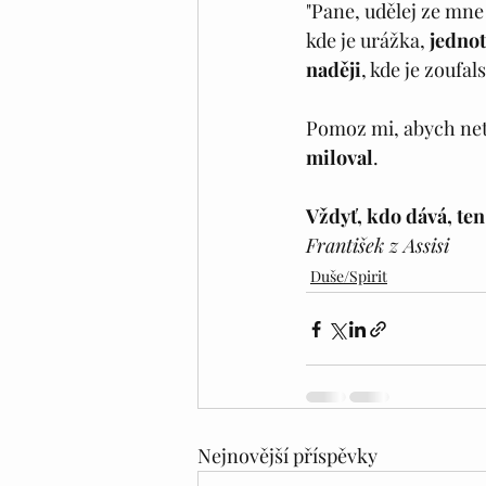
"Pane, udělej ze mne
kde je urážka, 
jedno
naději
, kde je zoufals
Pomoz mi, abych neto
miloval
.
Vždyť, kdo dává, ten
František z Assisi
Duše/Spirit
Nejnovější příspěvky