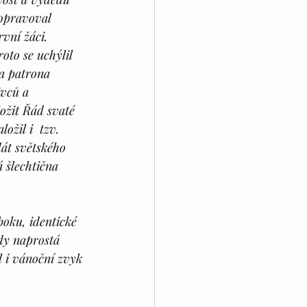
 opravoval 
vní žáci. 
oto se uchýlil 
za patrona 
ivců a 
ožit Řád svaté 
ožil i  tzv. 
dát světského 
 šlechtična 
boku, identické 
kdy naprostá 
l i vánoční zvyk 