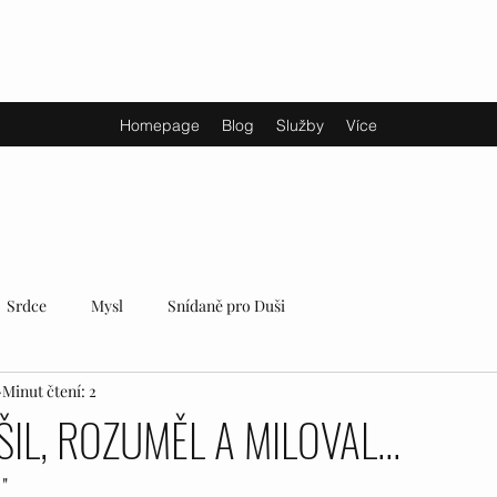
Homepage
Blog
Služby
Více
Srdce
Mysl
Snídaně pro Duši
Minut čtení: 2
ŠIL, ROZUMĚL A MILOVAL...
" 