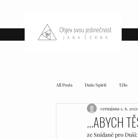
All Posts
Duše/Spirit
Tělo
cernajana
2. 6. 2021
...ABYCH TĚ
ze Snídaně pro Duši: 