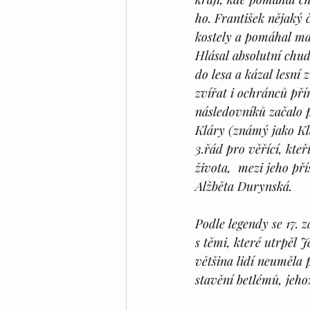
ho. František nějaký 
kostely a pomáhal ma
Hlásal absolutní chud
do lesa a kázal lesní
zvířat i ochránců přír
následovníků začalo p
Kláry (známý jako Klar
3.řád pro věřící, kte
života,  mezi jeho př
Alžběta Durynská.
Podle legendy se 17. z
s těmi, které utrpěl J
většina lidí neuměla 
stavění betlémů, jeh