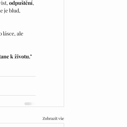
ist, 
odpuštění
, 
de je blud, 
o lásce, ale 
ane k životu."
Zobrazit vše