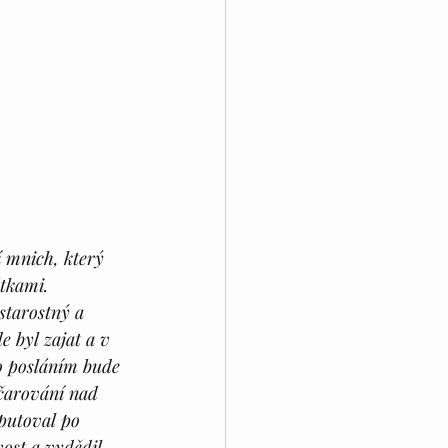
í mnich, který 
tkami. 
starostný a 
e byl zajat a v 
ho posláním bude 
čarování nad  
putoval po 
ost a vydědil 