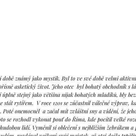
ní době známý jako mystik. Byl to ve své době velmi aktivn
přísně asketický život. Jeho otec  byl bohatý obchodník s lá
í úplně stejný jako většina nijak bohatých mladíků, bly bez
 stát rytířem.  V roce 1201 se zúčastnil válečné výprav, kd
k . Poté onemocněl  a začal mít zvláštní sny a vidění, že je
to se rozhodl vykonat pouť do Říma, kde pocítil velké roz
hudobou lidí. Vyměnil si oblečení s nejbližším žebrákem a 
udým, rozdával veškerý svůj majetek, až otci došla trpěliv