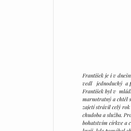
František je i v dneš
vedl   jednoduchý  a 
František byl v  mlád
marnotratný a chtěl se
zajetí strávil celý ro
chudoba a služba. Pro
bohatstvím církve a c
kraji, kde pomáhal ch