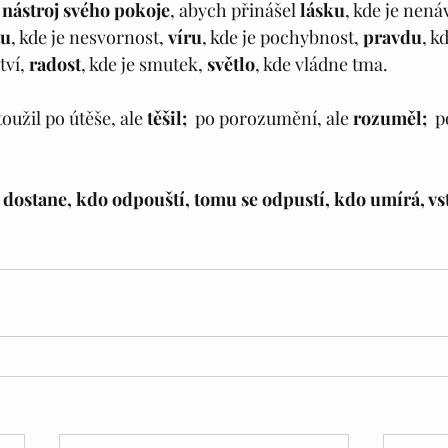
 
nástroj svého pokoje
, abych přinášel 
lásku
, kde je nenáv
tu
, kde je nesvornost, 
víru
, kde je pochybnost, 
pravdu
, k
tví, 
radost
, kde je smutek, 
světlo
, kde vládne tma.
užil po útěše, ale 
těšil; 
 po porozumění, ale 
rozuměl; 
 p
 dostane, kdo odpouští, tomu se odpustí, kdo umírá, vst