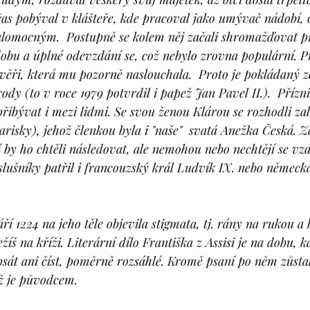
čas pobýval v klášteře, kde pracoval jako umývač nádobí,
lomocným.  Postupně se kolem něj začali shromažďovat pr
obu a úplné odevzdání se, což nebylo zrovna populární. Pr
 zvěři, která mu pozorně naslouchala.  Proto je pokládaný 
ody (to v roce 1979 potvrdil i papež Jan Pavel II.).  Přízn
řibývat i mezi lidmi. Se svou ženou Klárou se rozhodli zal
isky), jehož členkou byla i "naše"  svatá Anežka Česká. Zal
ří by ho chtěli následovat, ale nemohou nebo nechtějí se vz
íslušníky patřil i francouzský král Ludvík IX. nebo německá
áří 1224 na jeho těle objevila stigmata, tj. rány na rukou a 
ežíš na kříži. Literární dílo Františka z Assisi je na dobu, 
psát ani číst, poměrně rozsáhlé. Kromě psaní po něm zůsta
ož je původcem.