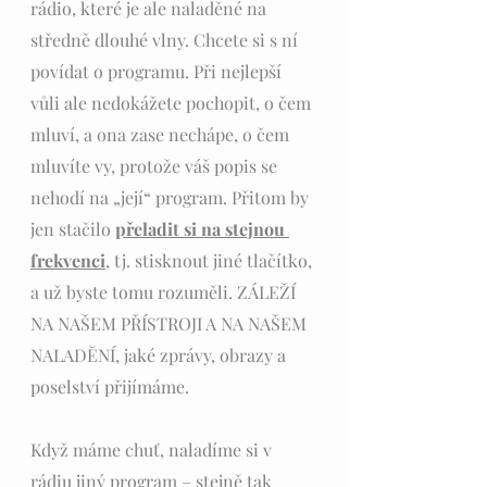
rádio, které je ale naladěné na 
středně dlouhé vlny. Chcete si s ní 
povídat o programu. Při nejlepší 
vůli ale nedokážete pochopit, o čem 
mluví, a ona zase nechápe, o čem 
mluvíte vy, protože váš popis se 
nehodí na „její“ program. Přitom by 
jen stačilo 
přeladit si na stejnou 
frekvenci
, tj. stisknout jiné tlačítko, 
a už byste tomu rozuměli. ZÁLEŽÍ 
NA NAŠEM PŘÍSTROJI A NA NAŠEM 
NALADĚNÍ, jaké zprávy, obrazy a 
poselství přijímáme. 
Když máme chuť, naladíme si v 
rádiu jiný program – stejně tak 