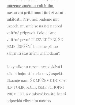
můžeme změnou vnitřního 
nastavení přitáhnout jiné životní 
události.
 Dřív, než budeme mít 
úspěch, musíme se na něj napřed 
vnitřně připravit. Pokud jsme 
vnitřně pevně PŘESVĚDČENÍ, ŽE 
JSME ÚSPĚŠNÍ, budeme přímo 
zahrnuti šťastnými „náhodami“. 
Díky zákonu rezonance získává i 
zákon hojnosti zcela nový aspekt. 
Ukazuje nám, ŽE MŮŽEME DOSTAT 
JEN TOLIK, KOLIK JSME SCHOPNI 
PŘIJMOUT, a v takové kvalitě, která 
odpovídá vibracím našeho 