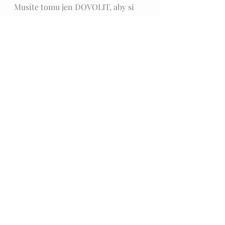
Musíte tomu jen DOVOLIT, aby si 
vás našlo.“                         
                                      Inspirováno 
Vesmírnými zákony
Vesmírné zákony
Duše/Spirit
Nejnovější příspěvky
Zobrazit vše