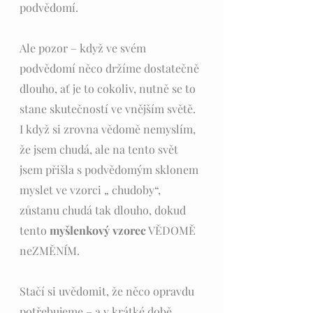
podvědomí. 
Ale pozor – když ve svém 
podvědomí něco držíme dostatečně 
dlouho, ať je to cokoliv, nutně se to 
stane skutečností ve vnějším světě. 
I když si zrovna vědomě nemyslím, 
že jsem chudá, ale na tento svět 
jsem přišla s podvědomým sklonem 
myslet ve vzorci „ chudoby“, 
zůstanu chudá tak dlouho, dokud 
tento 
myšlenkový vzorec
 VĚDOMĚ 
neZMĚNÍM.
Stačí si uvědomit, že něco opravdu 
potřebujeme – a v krátké době, 