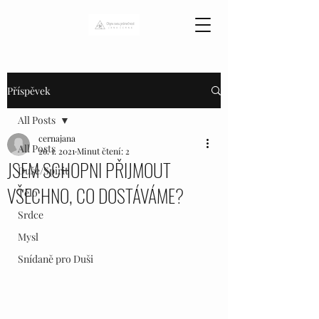
Příspěvek
All Posts
cernajana
All Posts
26. 1. 2021
Minut čtení: 2
JSEM SCHOPNI PŘIJMOUT
Duše/Spirit
VŠECHNO, CO DOSTÁVÁME?
Tělo
Srdce
Mysl
Snídaně pro Duši