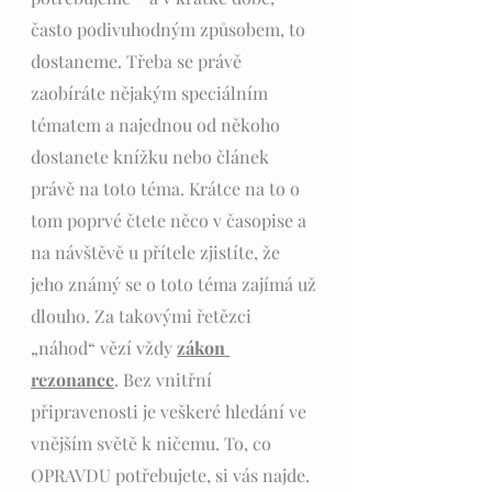
často podivuhodným způsobem, to 
dostaneme. Třeba se právě 
zaobíráte nějakým speciálním 
tématem a najednou od někoho 
dostanete knížku nebo článek 
právě na toto téma. Krátce na to o 
tom poprvé čtete něco v časopise a 
na návštěvě u přítele zjistíte, že 
jeho známý se o toto téma zajímá už 
dlouho. Za takovými řetězci 
„náhod“ vězí vždy 
zákon 
rezonance
. Bez vnitřní 
připravenosti je veškeré hledání ve 
vnějším světě k ničemu. To, co 
OPRAVDU potřebujete, si vás najde. 