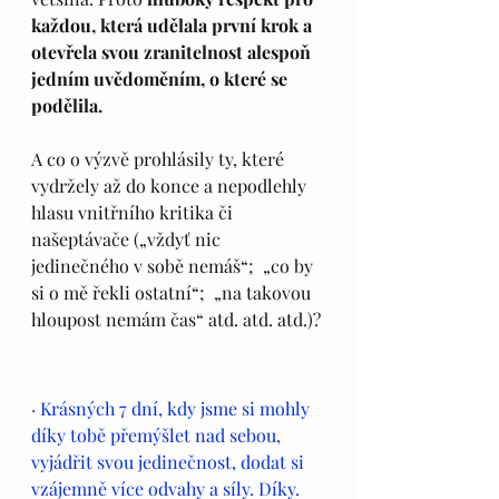
každou, která udělala první krok a 
otevřela svou zranitelnost alespoň 
jedním uvědoměním, o které se 
podělila.
A co o výzvě prohlásily ty, které 
vydržely až do konce a nepodlehly 
hlasu vnitřního kritika či 
našeptávače („vždyť nic 
jedinečného v sobě nemáš“;  „co by 
si o mě řekli ostatní“;  „na takovou 
hloupost nemám čas“ atd. atd. atd.)?
· Krásných 7 dní, kdy jsme si mohly 
díky tobě přemýšlet nad sebou, 
vyjádřit svou jedinečnost, dodat si 
vzájemně více odvahy a síly. Díky. 