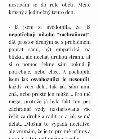
nestavím se do role oběti. Mějte 
krásný a jedinečný tento den.
· Já jsem si uvědomila, že již 
nepotřebuji nikoho “zachraňovat“
, 
dát prostor druhým se s problémem 
poprat sámi, být empatická, na 
blízku, ale nechat druhou stranu, ať 
si o pomoc řekne sám pokud ji 
potřebuje, nebo chce. A pochopila 
jsem jak 
osvobozujicí je nesoudit
, 
každý věci děla, tak jak sám umí, 
zná, nebo prostě jen může.... Pro mě 
mega, protože já byla fakt ten pes 
záchranář vždy nastartovaná vše 
řešit za druhé a radit co a jak se má 
dělat.....Možná to vypadá necitlivě, 
ale vnímám, že je to pro mě přínos a 
i pro ostatní, mít možnost volby