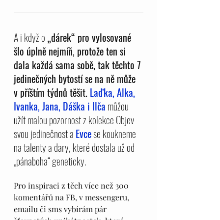
A i když o 
„dárek“ pro vylosované 
šlo úplně nejmíň, protože ten si 
dala každá sama sobě, tak těchto 7 
jedinečných bytostí se na ně může 
v příštím týdnů těšit. 
Laďka, Alka, 
Ivanka, Jana, Dáška i Ilča
můžou 
užít malou pozornost z kolekce Objev 
svou jedinečnost a 
Evce
 se koukneme 
na talenty a dary, které dostala už od 
„pánaboha“ geneticky.
Pro inspiraci z těch více než 300 
komentářů na FB, v messengeru, 
emailu či sms vybírám pár 