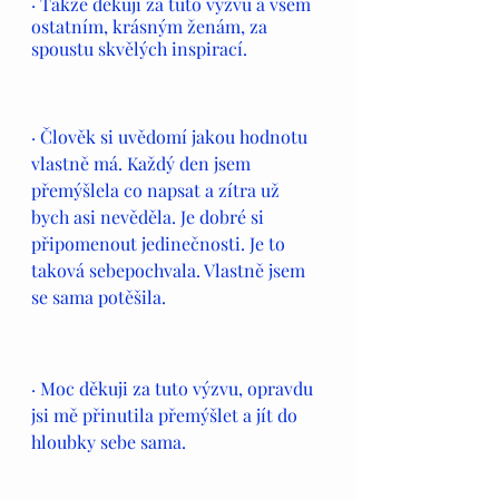
· Takže děkuji za tuto výzvu a všem 
ostatním, krásným ženám, za 
spoustu skvělých inspirací. 
· Člověk si uvědomí jakou hodnotu 
vlastně má. Každý den jsem 
přemýšlela co napsat a zítra už 
bych asi nevěděla. Je dobré si 
připomenout jedinečnosti. Je to 
taková sebepochvala. Vlastně jsem 
se sama potěšila. 
· Moc děkuji za tuto výzvu, opravdu 
jsi mě přinutila přemýšlet a jít do 
hloubky sebe sama.