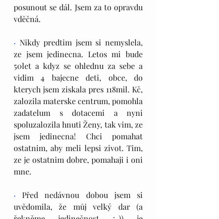
posunout se dál. Jsem za to opravdu 
vděčná.
·
 Nikdy predtim jsem si nemyslela, 
ze jsem jedinecna. Letos mi bude 
50let a kdyz se ohlednu za sebe a 
vidim 4 bajecne deti, obce, do 
kterych jsem ziskala pres 118mil. Kč, 
zalozila materske centrum, pomohla 
zadatelum s dotacemi a nyni 
spoluzalozila hnuti Ženy, tak vim, ze 
jsem jedinecna! Chci pomahat 
ostatnim, aby meli lepsi zivot. Tim, 
ze je ostatnim dobre, pomahaji i oni 
mne.
·
 Před nedávnou dobou jsem si 
uvědomila, že můj velký dar (a 
řekněme jedinečnost :-)) je 