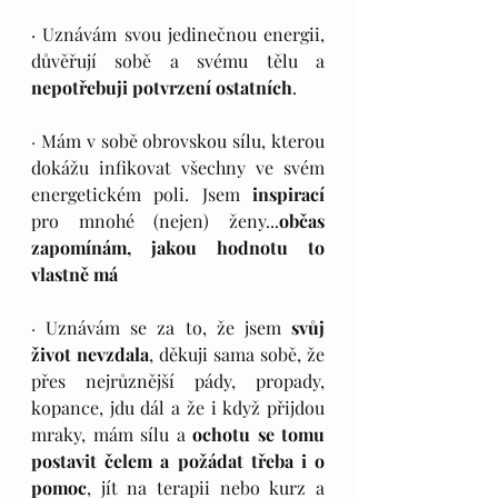
· Uznávám svou jedinečnou energii, 
důvěřují sobě a svému tělu a 
nepotřebuji potvrzení ostatních
.
·
 Mám v sobě obrovskou sílu, kterou 
dokážu infikovat všechny ve svém 
energetickém poli. Jsem 
inspirací
pro mnohé (nejen) ženy...
občas 
zapomínám, jakou hodnotu to 
vlastně má 
· 
Uznávám se za to, že jsem 
svůj 
život nevzdala
, děkuji sama sobě, že 
přes nejrůznější pády, propady, 
kopance, jdu dál a že i když přijdou 
mraky, mám sílu a 
ochotu se tomu 
postavit čelem a požádat třeba i o 
pomoc
, jít na terapii nebo kurz a 