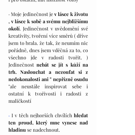
· Moje jedinečnost je 
v lásce k životu 
, v lásce k sobě a svému nejbližšímu 
okolí
. Jedinečnost v uvědomění své 
kreativity, tvoření více směrů ( dříve 
jsem to brala. že tak, že neumím nic 
pořádně, dnes jsem vděčná za to, co 
všechno jde v radosti tvořit. ) 
Jedinečnost 
nebát se jít s kůží na 
trh. Naslouchat a nezoufat si z 
nedokonalosti ani " nepřízně osudu 
"ale neustále inspirovat sebe i 
ostatní k tvořivosti i radosti z 
maličkostí
·
 I v těch nejhorších chvílích 
hledat 
ten proud, který mne vynese nad 
hladinu
 se nadechnout.