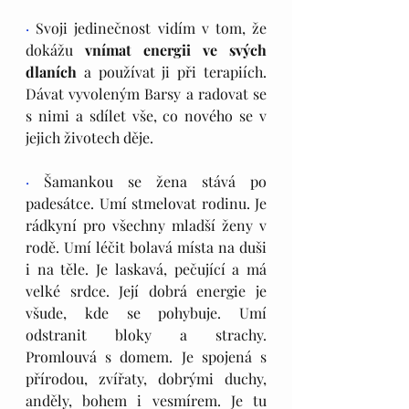
· 
Svoji jedinečnost vidím v tom, že 
dokážu 
vnímat energii ve svých 
dlaních
 a používat ji při terapiích. 
Dávat vyvoleným Barsy a radovat se 
s nimi a sdílet vše, co nového se v 
jejich životech děje.
·
 Šamankou se žena stává po 
padesátce. Umí stmelovat rodinu. Je 
rádkyní pro všechny mladší ženy v 
rodě. Umí léčit bolavá místa na duši 
i na těle. Je laskavá, pečující a má 
velké srdce. Její dobrá energie je 
všude, kde se pohybuje. Umí 
odstranit bloky a strachy. 
Promlouvá s domem. Je spojená s 
přírodou, zvířaty, dobrými duchy, 
anděly, bohem i vesmírem. Je tu 