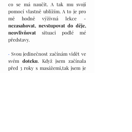
co se má naučit. A tak mu svojí 
pomocí vlastně ublížím. A to je pro 
mě hodně výživná lekce - 
nezasahovat, nevstupovat do děje, 
neovlivňovat 
situaci podlé mé 
představy.
· 
Svou jedinečnost začínám vidět ve 
svém 
doteku
. Když jsem začínala 
před 3 roky s masážemi,tak jsem je 
dělala tvrdě a myslela si,že je to tak 
dobře, protože jsem to tak dělala se 
vším. Až postupně mě jak těla lidské, 
tak zvířecí dávaly vědět, kde 
zmáčknout víc, kde jen jemně a kde 
stačí nechat proudit energii. 
·
 Jsem jedinečná, protože jsem se 
naučila hledat vinu za 