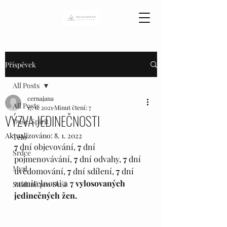
Příspěvek
All Posts
cernajana
All Posts
17. 6. 2021
Minut čtení: 7
VÝZVA JEDINEČNOSTI
Duše/Spirit
Aktualizováno:
8. 1. 2022
Tělo
7
 dní objevování, 
7
 dní 
Srdce
pojmenovávání, 
7
 dní odvahy, 
7
 dní 
Mysl
uvědomování,
 7
 dní sdílení, 
7
 dní 
zranitelnosti a 
7 vylosovaných 
Snídaně pro Duši
jedinečných žen. 