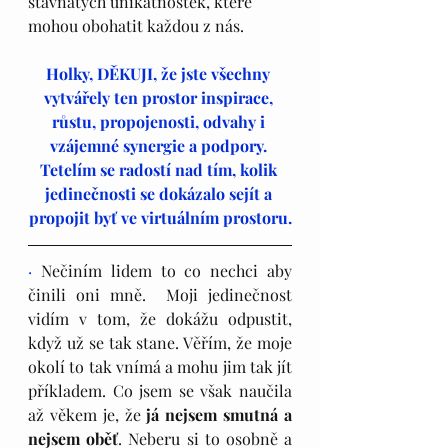
šťavnatých unikátnostek, které 
mohou obohatit každou z nás.
Holky, DĚKUJI, že jste všechny 
vytvářely ten prostor inspirace, 
růstu, propojenosti, odvahy i 
vzájemné synergie a podpory. 
Tetelím se radostí nad tím, kolik 
jedinečnosti se dokázalo sejít a 
propojit byť ve virtuálním prostoru.
·
 Nečiním lidem to co nechci aby 
činili oni mně.  Moji jedinečnost 
vidím v tom, že dokážu odpustit, 
když už se tak stane. Věřím, že moje 
okolí to tak vnímá a mohu jim tak jít 
příkladem. Co jsem se však naučila 
až věkem je, že 
já nejsem smutná a 
nejsem oběť
. Neberu si to osobně a 