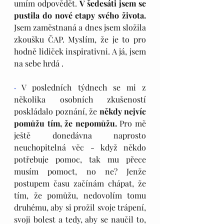
umím odpovědět. 
V šedesáti jsem se 
pustila do nové etapy svého života.
Jsem zaměstnaná a dnes jsem složila 
zkoušku ČAP. Myslím, že je to pro 
hodně lidiček inspirativni. A já, jsem 
na sebe hrdá .
·
 V posledních týdnech se mi z 
několika osobních zkušeností 
poskládalo poznání, že 
někdy nejvíc 
pomůžu tím, že nepomůžu.
 Pro mě 
ještě donedávna naprosto 
neuchopitelná věc - když někdo 
potřebuje pomoc, tak mu přece 
musím pomoct, no ne? Jenže 
postupem času začínám chápat, že 
tím, že pomůžu, nedovolím tomu 
druhému, aby si prožil svoje trápení, 
svoji bolest a tedy, aby se naučil to, 