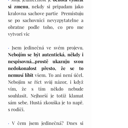
si zmenu
, nekdy si pripadam jako 
kralovna sachove partie  Premistuju 
se po sachovnici nevyzpytatelne a 
obratne podle toho, co pro me 
vytvori vic 
·
 Jsem jedinečná ve svém projevu. 
Nebojím se být autentická, někdy i 
nespisovná...prostě ukazuju svou 
nedokonalost přesto, že se to 
nemusí líbit 
všem. To ani není účel. 
Nebojím se říct svůj názor, i když 
vím, že s tím někdo nebude 
souhlasit. Nejhorší je totiž klamat 
sám sebe. Hustá zkouška je to např. 
s rodiči.
·
 V čem jsem jedinečná? Dnes si 