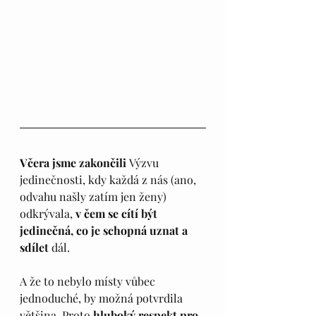
Včera jsme zakončili 
Výzvu 
jedinečnosti, kdy každá z nás (ano, 
odvahu našly zatím jen ženy) 
odkrývala, 
v čem se cítí být 
jedinečná, co je schopná uznat a 
sdílet
 dál. 
A že to nebylo místy vůbec 
jednoduché, by možná potvrdila 
většina. Proto 
hluboký respekt pro 