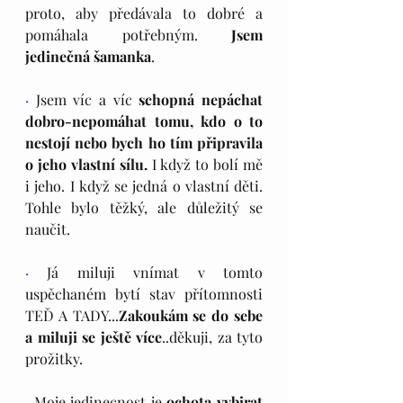
proto, aby předávala to dobré a 
pomáhala potřebným. 
Jsem 
jedinečná šamanka
.
·
 Jsem víc a víc 
schopná nepáchat 
dobro-nepomáhat tomu, kdo o to 
nestojí nebo bych ho tím připravila 
o jeho vlastní sílu.
 I když to bolí mě 
i jeho. I když se jedná o vlastní děti. 
Tohle bylo těžký, ale důležitý se 
naučit.
·
 Já miluji vnímat v tomto 
uspěchaném bytí stav přítomnosti 
TEĎ A TADY...
Zakoukám se do sebe 
a miluji se ještě více
..děkuji, za tyto 
prožitky.
·
 Moje jedinecnost je 
ochota vybirat 