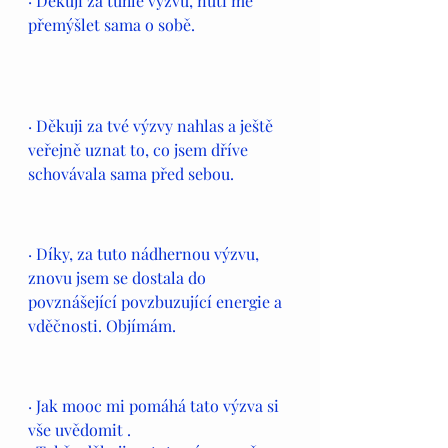
· Děkuji za tuhle výzvu, nutí mě 
přemýšlet sama o sobě.
· Děkuji za tvé výzvy nahlas a ještě 
veřejně uznat to, co jsem dříve 
schovávala sama před sebou.
· Díky, za tuto nádhernou výzvu, 
znovu jsem se dostala do 
povznášející povzbuzující energie a 
vděčnosti. Objímám.
· Jak mooc mi pomáhá tato výzva si 
vše uvědomit . 