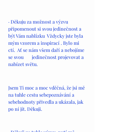
· Děkuju za možnost a výzvu 
připomenout si svou jedinečnost a 
být Vám nablízku  Vždycky jste byla 
mým vzorem a inspirací . Bylo mi 
ctí.  Ať se nám všem daří a nebojíme 
se svou 	jedinečnost projevovat a 
nabízet světu. 
Jsem Ti moc a moc vděčná, že jsi mě 
na tuhle cestu sebepoznávání a 
sebehodnoty přivedla a ukázala, jak 
po ní jít. Děkuji. 