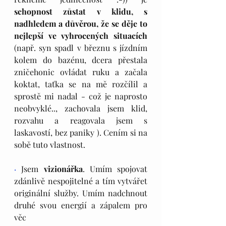
schopnost zůstat v klidu, s 
nadhledem a důvěrou, že se děje to 
nejlepší ve vyhrocených situacích 
(např. syn spadl v březnu s jízdním 
kolem do bazénu, dcera přestala 
zničehonic ovládat ruku a začala 
koktat, taťka se na mě rozčílil a 
sprostě mi nadal - což je naprosto 
neobvyklé.., zachovala jsem klid, 
rozvahu a reagovala jsem s 
laskavostí, bez paniky ). Cením si na 
sobě tuto vlastnost.
·
 Jsem 
vizionářka
. Umím spojovat 
zdánlivě nespojitelné a tím vytvářet 
originální služby. Umím nadchnout 
druhé svou energií a zápalem pro 
věc 