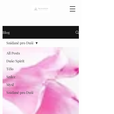
Blog
Snídaně pro Duši
All Posts
Duše/Spirit
Tělo
Srdce
Mysl
Snídaně pro Duši