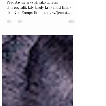
alchymie ve vztahu?
Představme si vztah jako taneční
choreografii, kdy každý krok musí ladit s
druhým. Kompatibilita, tedy vzájemná
snášenlivost ve vztahu,...