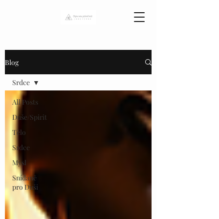
Blog
Srdce
All Posts
Duše/Spirit
Tělo
Srdce
Mysl
Snídaně
pro Duši