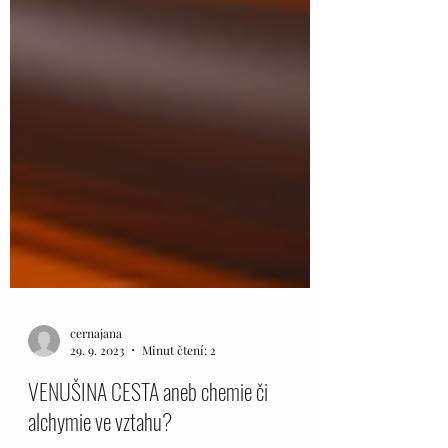
cernajana
29. 9. 2023
Minut čtení: 2
VENUŠINA CESTA aneb chemie či