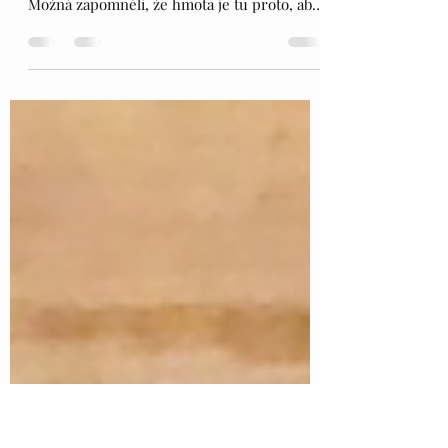
KAPACITY, TALENTY, DARY & autentické
reakce na rozbory
... Existují lidé, kteří jdou pouze duchovní
cestou a žijí v nedostatku a hmotné nouzi…
Možná zapomněli, že hmota je tu proto, aby
nám...