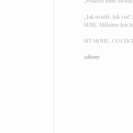
„Veškeré naše životn
„Jak uvnitř, tak vně
SEBE. Sklízíme jen t
SÍT MOHU, CO CHCI
                                        
zákony