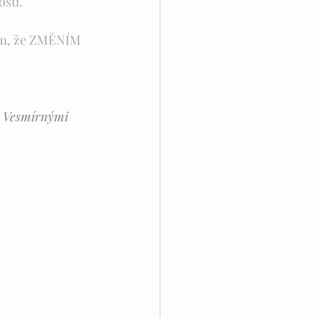
sti. ¨ 
tím, že ZMĚNÍM 