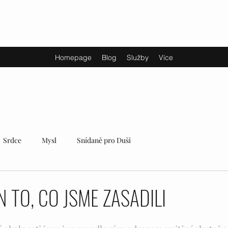
Homepage
Blog
Služby
Více
Srdce
Mysl
Snídaně pro Duši
N TO, CO JSME ZASADILI