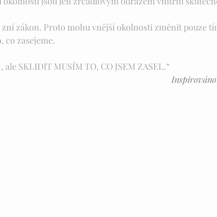
í okolnosti jsou jen zrcadlovým odrazem vnitřní skutečno
“, zní zákon. Proto mohu vnější okolnosti změnit pouze 
o, co zasejeme.
, ale SKLIDIT MUSÍM TO, CO JSEM ZASEL.“
                                                                Inspirováno Vesmírnými 