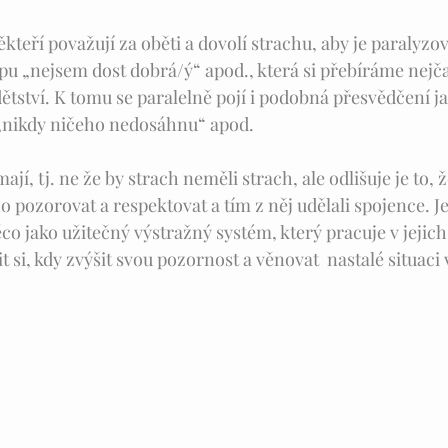
kteří považují za oběti a dovolí strachu, aby je paralyzo
pu „nejsem dost dobrá/ý“ apod., která si přebíráme nejča
ětství. K tomu se paralelně pojí i podobná přesvědčení ja
„nikdy ničeho nedosáhnu“ apod.
ají, tj. ne že by strach neměli strach, ale odlišuje je to, ž
ho pozorovat a respektovat a tím z něj udělali spojence. 
co jako užitečný výstražný systém, který pracuje v jejich
i, kdy zvýšit svou pozornost a věnovat  nastalé situaci 