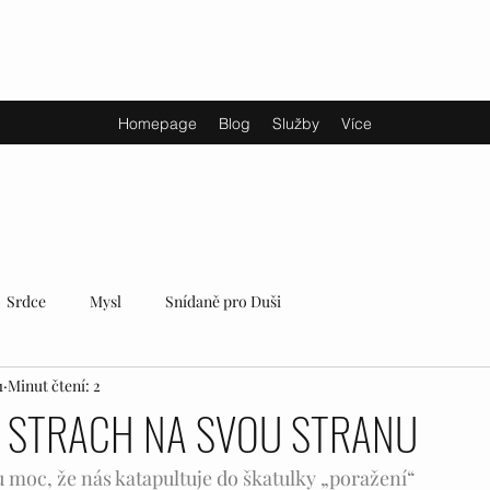
Homepage
Blog
Služby
Více
Srdce
Mysl
Snídaně pro Duši
1
Minut čtení: 2
T STRACH NA SVOU STRANU
 moc, že nás katapultuje do škatulky „poražení“