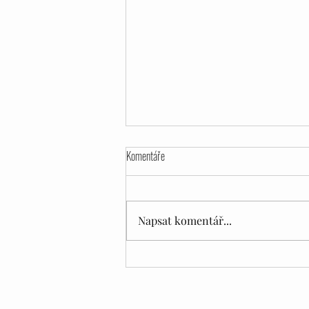
Komentáře
Napsat komentář...
VENUŠINA CESTA aneb chemie či
alchymie ve vztahu?