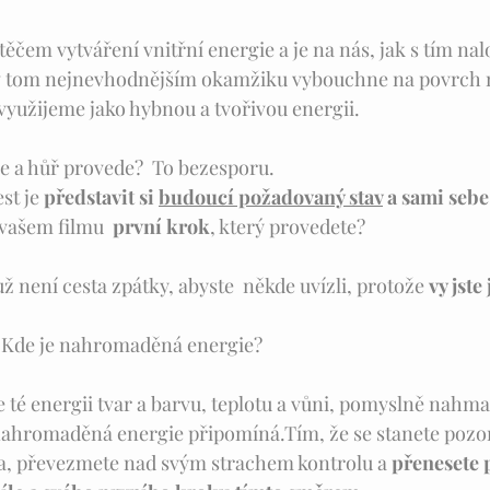
štěčem vytváření vnitřní energie a je na nás, jak s tím nalo
v tom nejnevhodnějším okamžiku vybouchne na povrch n
 využijeme jako hybnou a tvořivou energii. 
e a hůř provede?  To bezesporu.
t je 
představit si 
budoucí požadovaný stav
 a sami sebe
 vašem filmu  
první krok
, který provedete? 
ž není cesta zpátky, abyste  někde uvízli, protože 
vy jste
k? Kde je nahromaděná energie? 
e té energii tvar a barvu, teplotu a vůni, pomyslně nahma
ahromaděná energie připomíná.Tím, že se stanete pozo
ta, převezmete nad svým strachem kontrolu a 
přenesete 