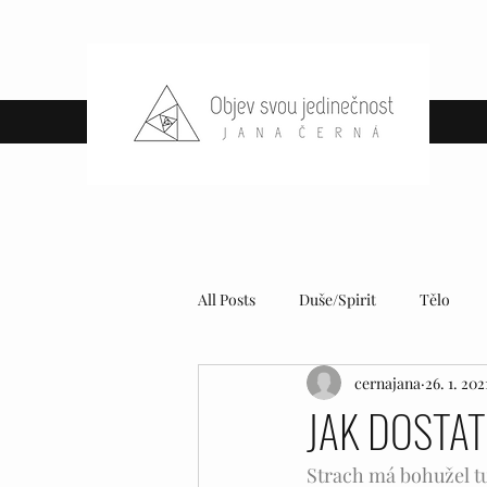
All Posts
Duše/Spirit
Tělo
cernajana
26. 1. 202
JAK DOSTA
Strach má bohužel tu