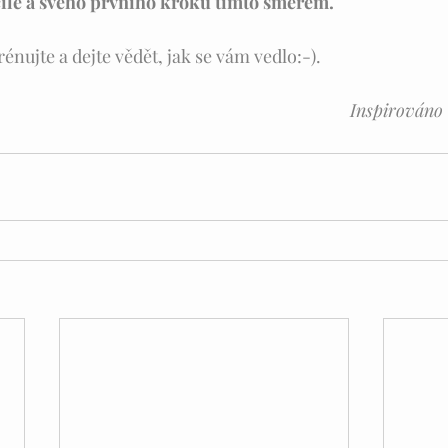
cíle a svého prvního kroku tímto směrem. 
nujte a dejte vědět, jak se vám vedlo:-).
       Inspiro