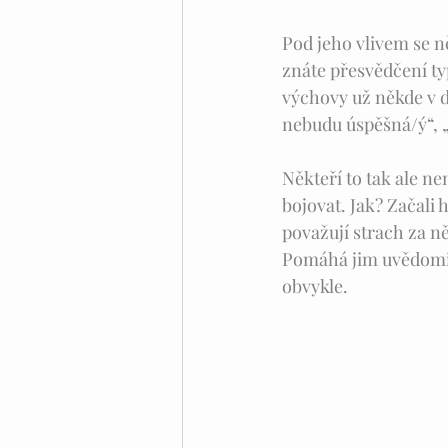
Pod jeho vlivem se ně
znáte přesvědčení ty
výchovy už někde v d
nebudu úspěšná/ý“, 
Někteří to tak ale nem
bojovat. Jak? Začali 
považují strach za ně
Pomáhá jim uvědomit s
obvykle.