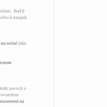
žíme.  Buď ji 
ebo ji naopak 
 na scéně
 jako 
 jenom 
tejte povrch a 
rovatelem 
pozornost na 