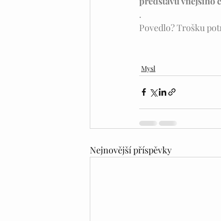
představu vnějšího 
.
Povedlo? Trošku potré
Mysl
Nejnovější příspěvky