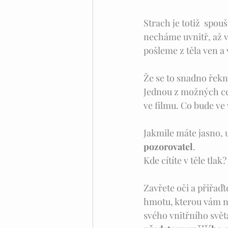
Strach je totiž  spou
necháme uvnitř, až 
pošleme z těla ven a
Že se to snadno řekn
Jednou z možných ces
ve filmu. Co bude ve
Jakmile máte jasno, u
pozorovatel
. 
Kde cítíte v těle tla
Zavřete oči a přiřaďt
hmotu, kterou vám n
svého vnitřního svě