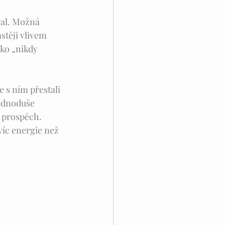
val. Možná 
stěji vlivem 
ko „nikdy 
e s ním přestali 
Jednoduše 
 prospěch.  
víc energie než 