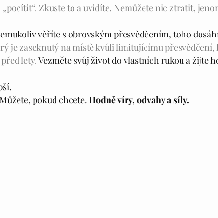
pocítit“. Zkuste to a uvidíte. Nemůžete nic ztratit, jenom
čemukoliv věříte s obrovským přesvědčením, toho dosáhn
rý je zaseknutý na místě kvůli limitujícímu přesvědčení, 
před lety. 
Vezměte svůj život do vlastních rukou a žijte h
pší.
Můžete, pokud chcete. 
Hodně víry, odvahy a síly.