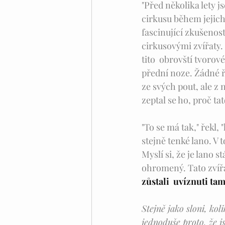
"Před několika lety 
cirkusu během jejich
fascinující zkušenost
cirkusovými zvířaty.
tito  obrovští tvor
přední noze. Žádné ře
ze svých pout, ale z 
zeptal se ho, proč t
"To se má tak," řekl
stejně tenké lano. V 
Myslí si, že je lano s
ohromený. Tato zvířa
zůstali  uvíznuti tam
Stejně jako sloni, ko
jednoduše proto, že j