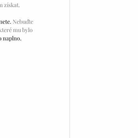
 získat.  
ete. 
Nebuďte 
které mu bylo 
o naplno.