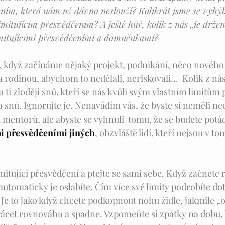
ním, která nám už dávno neslouží? Kolikrát jsme se vyhý
itujícím přesvědčením? A ještě hůř, kolik z nás „je držen
itujícími přesvědčeními a domněnkami?   
, když začínáme nějaký projekt, podnikání, něco nového
a rodinou, abychom to nedělali, neriskovali...  Kolik z nás
u ti zloději snů, kteří se nás kvůli svým vlastním limitům 
ch snů. Ignorujte je. Nenavádím vás, že byste si neměli ne
a mentorů, ale abyste se vyhnuli  tomu, že se budete potá
mi přesvědčeními jiných
, obzvláště lidí, kteří nejsou v t
imitující přesvědčení a ptejte se sami sebe. Když začnete 
utomaticky je oslabíte. Čím více své limity podrobíte do
 Je to jako když chcete podkopnout nohu židle, jakmile „o
rácet rovnováhu a spadne. Vzpomeňte si zpátky na dobu, k