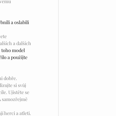
svému 
nili a oslabili 
ete 
alších a dalších 
 z toho model 
lo a použijte 
mi dobře. 
zujte si svůj 
e. Ujistěte se 
 A samozřejmě 
 herci a atleti. 