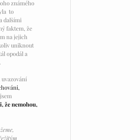
ednoho známého 
a  to 
a dalšími 
ný faktem, že 
m na jejich 
koliv uniknout 
tál opodál a 
.
k uvazování 
chováni, 
 jsem 
li, že nemohou, 
ůžeme, 
řežitým 