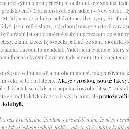
jsem měl výjimečnou příležitost ocitnout se v zákulisí j
 představení v Madisonských zahradách v New Yorku. Byl
. Mohl jsem se volně procházet mezi lvy, tygry, žirafami 
 Když  jsem míjel slony, najednou jsem se zastavil zaraže
ové byli drženi jenom poměrně slabým provazem upevněný
tězy, žádné klece. Bylo zcela patrné, že sloni mohli kdy
nějakého důvodu to neudělali. Viděl jsem cvičitele, který s
ato nádherná skvostná zvířata tady jenom stojí a neutečou
, "když jsou velmi mladí a mnohem menší, tak používáme 
tom věku je to dostatečné. 
A když vyrostou, jsou už tak vy
tále drží a tak se nikdy ani nepokusí osvobodit se.“  Zůstal
ta se mohla kdykoliv zbavit svých pout, ale 
protože věři
, kde byli. 
lik z nás procházíme životem s přesvědčením, že něco nem
sme kdysi jednou selhali. Kolik z nás se drží zpátky kvůli p