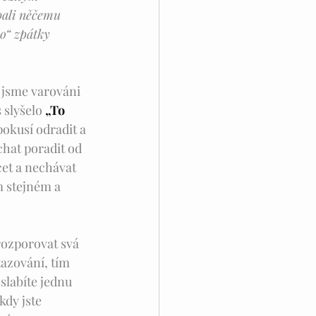
bali něčemu 
o“ zpátky 
 jsme varováni 
 slyšelo 
„To 
pokusí odradit a 
chat poradit od 
cet a nechávat 
om stejném a 
rozporovat svá 
tazování, tím 
slabíte jednu 
dy jste 