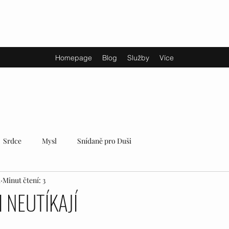
Homepage
Blog
Služby
Více
Srdce
Mysl
Snídaně pro Duši
1
Minut čtení: 3
 NEUTÍKAJÍ