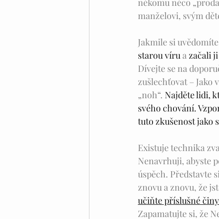
někomu něco „prodal
manželovi, svým dě
Jakmile si uvědomíte,
starou víru
 a 
začali 
Dívejte se na doporu
zušlechťovat – Jako v
„noh“. 
Najděte lidi, 
svého chování. Vzpom
tuto zkušenost jako 
Existuje technika zv
Nenavrhuji, abyste po
úspěch. Představte si
znovu a znovu, že js
učiňte příslušné činy
Zapamatujte si, že Než