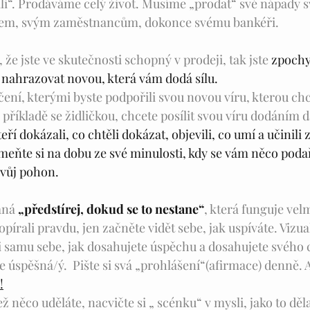
i“. Prodáváme celý život. Musíme „prodat“ své nápady 
tem, svým zaměstnancům, dokonce svému bankéři. 
 že jste ve skutečnosti schopný v prodeji, tak jste 
zpochyb
ji nahrazovat novou, která vám dodá sílu.
čení, kterými byste podpořili svou novou víru, kterou chc
 příkladě se židličkou, chcete posílit svou víru dodáním d
kteří dokázali, co chtěli dokázat, objevili, co umí a učinili
eňte si na dobu ze své minulosti, kdy se vám něco podaři
svůj pohon. 
aná 
„předstírej, dokud se to nestane“
, která funguje vel
pírali pravdu, jen začněte vidět sebe, jak uspíváte. Vizuali
 samu sebe, jak dosahujete úspěchu a dosahujete svého cíl
te úspěšná/ý.  Pište si svá „prohlášení“(afirmace) denně.
!
 něco uděláte, nacvičte si „ scénku“ v mysli, jako to dělají