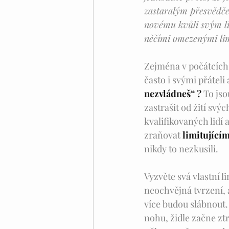
zastaralým přesvědče
novému kvůli svým lim
něčími omezenými lim
Zejména v počátcích
často i svými přáteli 
nezvládneš“ ?
 To jso
zastrašit od žití svý
kvalifikovaných lidí 
zraňovat 
limitující
nikdy to nezkusili.
Vyzvěte svá vlastní l
neochvějná tvrzení, a
více budou slábnout.
nohu, židle začne zt