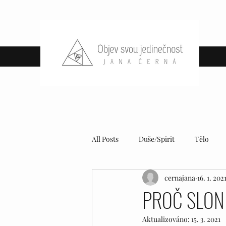
All Posts
Duše/Spirit
Tělo
cernajana
16. 1. 202
PROČ SLONI
Aktualizováno:
15. 3. 2021