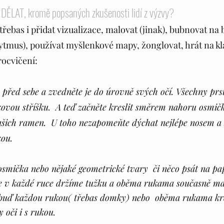
LAT, kromě popsaných zkušenosti lidí z výzvy?
třebas i přidat vizualizace, malovat (jinak), bubnovat na 
ytmus), používat myšlenkové mapy, žonglovat, hrát na klav
rocvičení:
 před sebe a zvedněte je do úrovně svých očí. Všechny prs
akovou stříšku.  A teď začněte kreslit směrem nahoru osmičk
 vašich ramen.  U toho nezapomeňte dýchat nejlépe nosem a 
ou. 
 osmička nebo nějaké geometrické tvary  či něco psát na pa
e v každé ruce držíme tužku a oběma rukama současně ma
buď každou rukou( třebas domky) nebo  oběma rukama kres
oči i s rukou. 