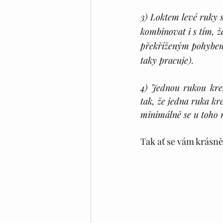
3) Loktem levé ruky 
kombinovat i s tím, ž
překříženým pohybem
taky pracuje). 
4) Jednou rukou kre
tak, že jedna ruka kr
minimálně se u toho 
Tak ať se vám krásně