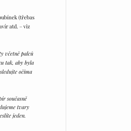
bubínek (třebas 
ír atd. – viz 
ty včetně palců 
u tak, aby byla 
sledujte očima 
pír současně 
lujeme tvary 
líte jeden. 