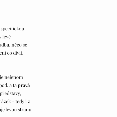
 specifickou 
 levé 
udbu, něco se 
í co divit, 
uje nejenom 
pod. a ta 
pravá
 představy, 
ázek - tedy i z 
je levou stranu 