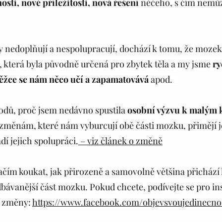
sti, nové příležitosti, nová řešení 
něčeho, s čím nemů
y nedoplňují a nespolupracují, dochází k tomu, že mozek
která byla původně určená pro zbytek těla a my jsme 
ry
těžce se nám něco učí a zapamatovává 
apod.   
vodů, proč jsem nedávno spustila 
osobní výzvu k malým
 změnám, které nám vyburcují obě části mozku, přimějí je
dí jejich spolupráci.
– viz článek o změně
ačím koukat, jak přirozeně a samovolně většina přichází 
dbávanější část mozku. Pokud chcete, podívejte se pro ins
 změny: 
https://www.facebook.com/objevsvoujedinecno