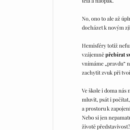
těla a naopak.
No, ono to ale až úpl
docházet k novým zjiš
Hemisféry totiž nefu
vzájemně 
přebírat s
vnímáme „pravdu“ ne 
zachytit zvuk při tvo
Ve škole i doma nás 
mluvit, psát i počíta
a prostoru k zapojení
Nebo si jen nepamatuj
životě představivost?