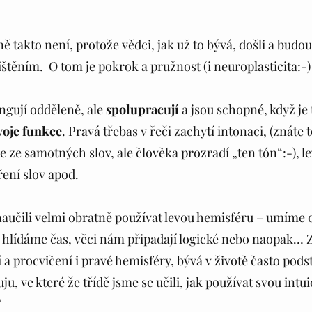
ně takto není, protože vědci, jak už to bývá, došli a budou
těním.  O tom je pokrok a pružnost (i neuroplasticita:-) 
ngují odděleně, ale 
spolupracují
 a jsou schopné, když je 
voje funkce
. Pravá třebas v řeči zachytí intonaci, (znáte t
ze samotných slov, ale člověka prozradí „ten tón“:-), le
ření slov apod. 
naučili velmi obratně používat levou hemisféru – umíme 
t, hlídáme čas, věci nám připadají logické nebo naopak… Za
 a procvičení i pravé hemisféry, bývá v životě často pods
u, ve které že třídě jsme se učili, jak používat svou intui
 