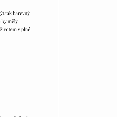
ýt tak barevný 
ě by měly 
 životem v plné 