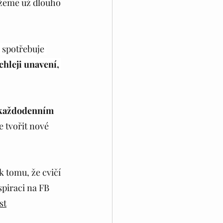
žeme už dlouho 
 spotřebuje 
chleji unavení, 
 každodenním 
 tvořit nové 
k tomu, že cvičí 
piraci na FB 
st