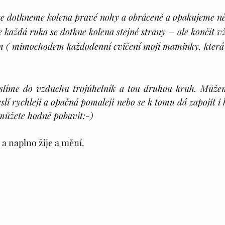
se dotkneme kolena pravé nohy a obráceně a opakujeme něk
e každá ruka se dotkne kolena stejné strany – ale končit v
 ( mimochodem každodenní cvičení mojí maminky, která s
slíme do vzduchu trojúhelník a tou druhou kruh. Můžem
eslí rychleji a opačná pomaleji nebo se k tomu dá zapojit i
můžete hodně pobavit:-)
 a naplno žije a mění.