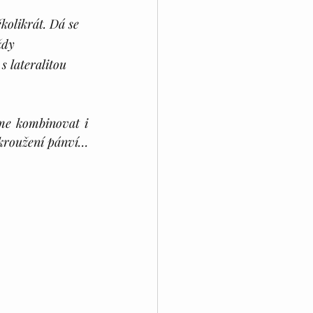
olikrát. Dá se 
ždy 
 lateralitou 
e kombinovat i 
 kroužení pánví… 