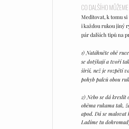
CO DALŠÍHO MŮŽEME DĚ
Meditovat, k tomu si 
i každou rukou jiný r
pár dalších tipů na p
1) Natáhněte obě ruce
se dotýkají a tvoří t
širší, než je rozpětí
pohyb palců obou ruk
2) Nebo se dá kreslit
oběma rukama tak, ž
apod. Dá se malovat 
Ladíme tu dohromady 