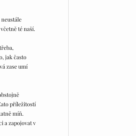
 neustále 
včetně té naší.
třeba, 
o, jak často 
vá zase umí 
obstojně 
to příležitostí 
tatně míň. 
ci a zapojovat v 