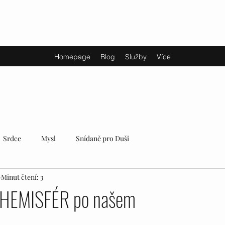
Homepage
Blog
Služby
Více
Srdce
Mysl
Snídaně pro Duši
Minut čtení: 3
HEMISFÉR po našem