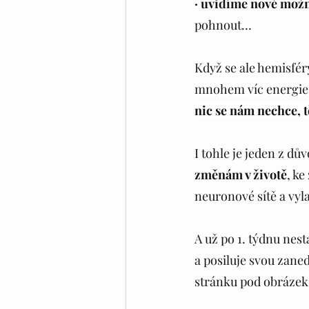
· uvidíme nové možno
pohnout…
Když se ale hemisfér
mnohem víc energie, 
nic se nám nechce, 
I tohle je jeden z dů
změnám v životě
, ke
neuronové sítě a vyla
A už po 1. týdnu nest
a posiluje svou zane
stránku pod obrázek