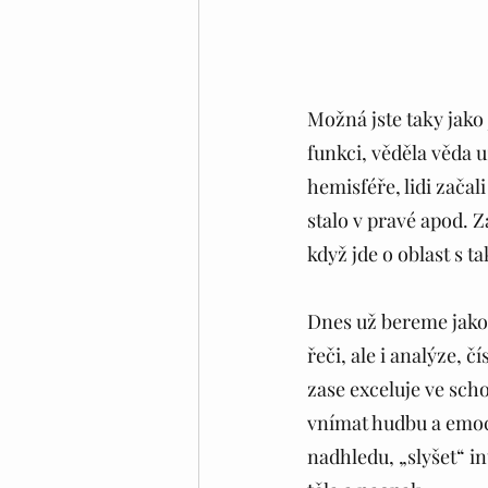
Možná jste taky jako 
funkci, věděla věda u
hemisféře, lidi zača
stalo v pravé apod. 
když jde o oblast s 
Dnes už bereme jako
řeči, ale i analýze, č
zase exceluje ve schop
vnímat hudbu a emoce,
nadhledu, „slyšet“ in