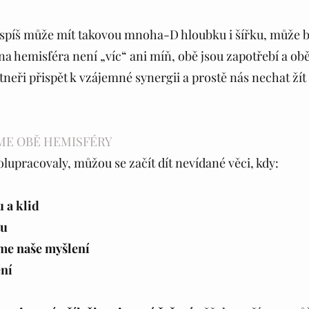
 spíš může mít takovou mnoha-D hloubku i šířku, může b
na hemisféra není „víc“ ani míň, obě jsou zapotřebí a ob
neři přispět k vzájemné synergii a prostě nás nechat žít
ME OBĚ HEMISFÉRY
olupracovaly, můžou se začít dít nevídané věci, kdy:
u a klid
tu
íme naše myšlení 
ění