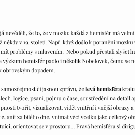
já nevěděli, že to, že v mozku každá z hemisfér má velmi
ž někdy v 19. století. Např. když došlo k poranění mozku v
li mít problémy s mluvením.  Nebo pokud přestali slyšet h
Za výzkum hemisfér padlo i několik Nobelovek, čemu se nen
tak obrovským dopadem. 
 samozřejmost či jasnou zprávu, že 
levá hemisféra
 kral
íslech, logice, psaní, pojmu o čase, soustředění na detail a
nosti tvořit, vizualizovat, vidět vnitřní i vnější obrazy a
 snít za bílého dne, vnímat věci vcelku jako celkový obr
tuici, orientovat se v prostoru… Pravá hemisféra si dirigu