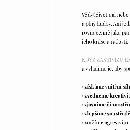
Vždyť život má nebo
a plný hudby. Ani jed
rovnocenně jako part
jeho kráse a radosti. 
KDYŽ ZAKTIVIZUJE
a vyladíme je, aby sp
· získáme vnitřní síl
· zvedneme kreativi
· zjasníme či zaostř
· zlepšíme soustřed
· snížíme agresivitu